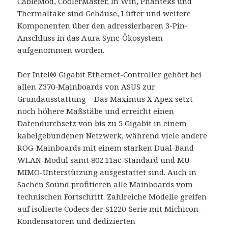
CableMod, CoolerMaster, In Win, Phanteks und
Thermaltake sind Gehäuse, Lüfter und weitere
Komponenten über den adressierbaren 3-Pin-
Anschluss in das Aura Sync-Ökosystem
aufgenommen worden.
Der Intel® Gigabit Ethernet-Controller gehört bei
allen Z370-Mainboards von ASUS zur
Grundausstattung – Das Maximus X Apex setzt
noch höhere Maßstäbe und erreicht einen
Datendurchsetz von bis zu 5 Gigabit in einem
kabelgebundenen Netzwerk, während viele andere
ROG-Mainboards mit einem starken Dual-Band
WLAN-Modul samt 802.11ac-Standard und MU-
MIMO-Unterstützung ausgestattet sind. Auch in
Sachen Sound profitieren alle Mainboards vom
technischen Fortschritt. Zahlreiche Modelle greifen
auf isolierte Codecs der S1220-Serie mit Michicon-
Kondensatoren und dedizierten