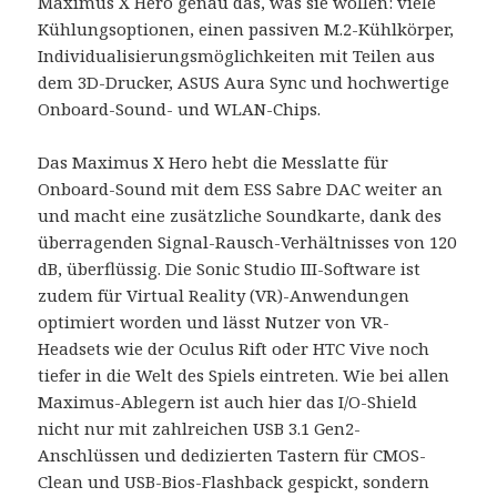
Maximus X Hero genau das, was sie wollen: viele
Kühlungsoptionen, einen passiven M.2-Kühlkörper,
Individualisierungsmöglichkeiten mit Teilen aus
dem 3D-Drucker, ASUS Aura Sync und hochwertige
Onboard-Sound- und WLAN-Chips.
Das Maximus X Hero hebt die Messlatte für
Onboard-Sound mit dem ESS Sabre DAC weiter an
und macht eine zusätzliche Soundkarte, dank des
überragenden Signal-Rausch-Verhältnisses von 120
dB, überflüssig. Die Sonic Studio III-Software ist
zudem für Virtual Reality (VR)-Anwendungen
optimiert worden und lässt Nutzer von VR-
Headsets wie der Oculus Rift oder HTC Vive noch
tiefer in die Welt des Spiels eintreten. Wie bei allen
Maximus-Ablegern ist auch hier das I/O-Shield
nicht nur mit zahlreichen USB 3.1 Gen2-
Anschlüssen und dedizierten Tastern für CMOS-
Clean und USB-Bios-Flashback gespickt, sondern