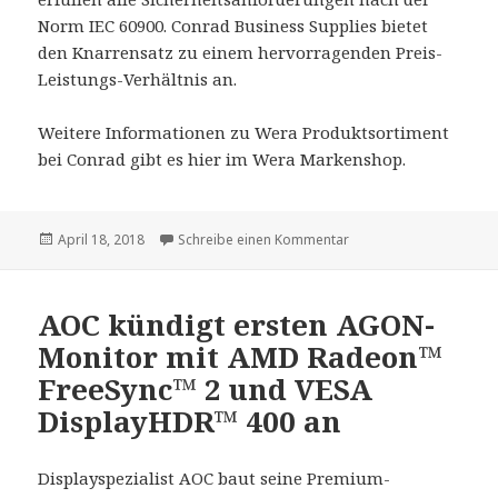
Norm IEC 60900. Conrad Business Supplies bietet
den Knarrensatz zu einem hervorragenden Preis-
Leistungs-Verhältnis an.
Weitere Informationen zu Wera Produktsortiment
bei Conrad gibt es hier im Wera Markenshop.
Veröffentlicht
April 18, 2018
Schreibe einen Kommentar
zu Kompakter Knarrens
am
AOC kündigt ersten AGON-
Monitor mit AMD Radeon™
FreeSync™ 2 und VESA
DisplayHDR™ 400 an
Displayspezialist AOC baut seine Premium-