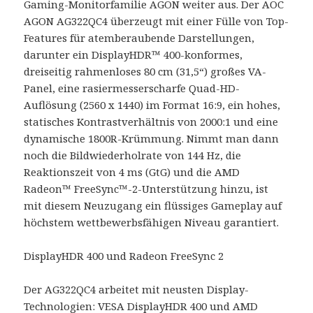
Gaming-Monitorfamilie AGON weiter aus. Der AOC
AGON AG322QC4 überzeugt mit einer Fülle von Top-
Features für atemberaubende Darstellungen,
darunter ein DisplayHDR™ 400-konformes,
dreiseitig rahmenloses 80 cm (31,5“) großes VA-
Panel, eine rasiermesserscharfe Quad-HD-
Auflösung (2560 x 1440) im Format 16:9, ein hohes,
statisches Kontrastverhältnis von 2000:1 und eine
dynamische 1800R-Krümmung. Nimmt man dann
noch die Bildwiederholrate von 144 Hz, die
Reaktionszeit von 4 ms (GtG) und die AMD
Radeon™ FreeSync™-2-Unterstützung hinzu, ist
mit diesem Neuzugang ein flüssiges Gameplay auf
höchstem wettbewerbsfähigen Niveau garantiert.
DisplayHDR 400 und Radeon FreeSync 2
Der AG322QC4 arbeitet mit neusten Display-
Technologien: VESA DisplayHDR 400 und AMD